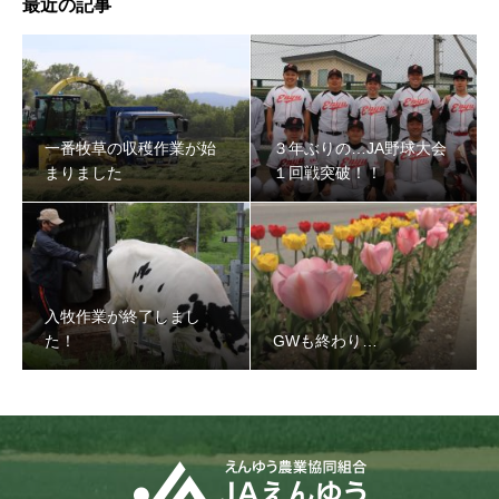
最近の記事
一番牧草の収穫作業が始
３年ぶりの…JA野球大会
まりました
１回戦突破！！
入牧作業が終了しまし
た！
GWも終わり…