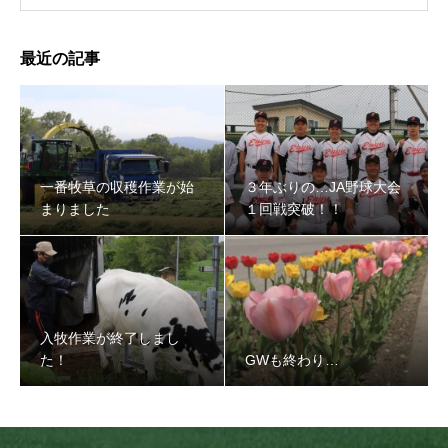
最近の記事
一番牧草の収穫作業が始
３年ぶりの…JA野球大会
まりました
１回戦突破！！
入牧作業が終了しまし
た！
GWも終わり…