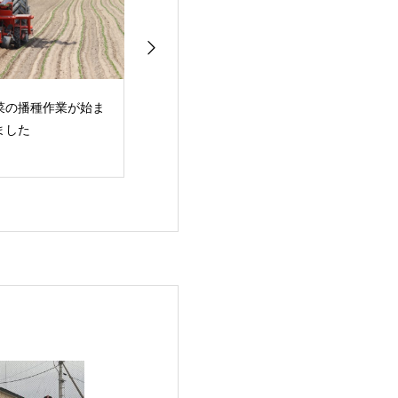
菜の播種作業が始ま
ブロッコリー播種作業
初めての陶芸体
ました
が行われています
レッシュミズ酪