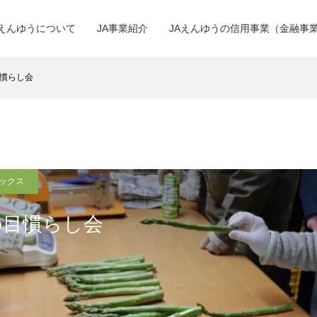
Aえんゆうについて
JA事業紹介
JAえんゆうの信用事業（金融事
慣らし会
ピックス
の目慣らし会