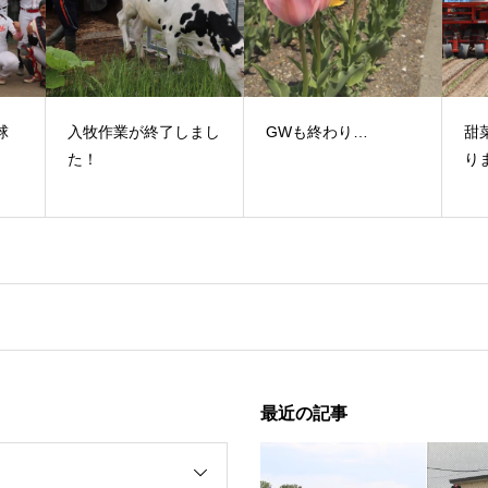
球
入牧作業が終了しまし
GWも終わり…
甜
！
た！
り
最近の記事