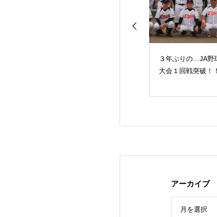
の定植作業が始ま
一番牧草の収穫作業が
３年ぶりの…JA野
した
始まりました
大会１回戦突破！
アーカイブ
月を選択