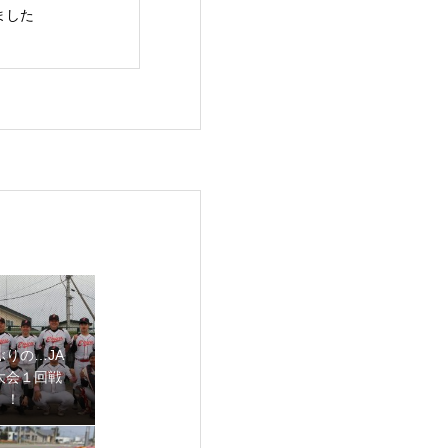
ました
が行われています
レッシュミズ酪
ぶりの…JA
大会１回戦
！！