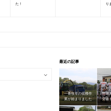
！
た！
り
最近の記事
３年
一番牧草の収穫作
野球
業が始まりました
突破