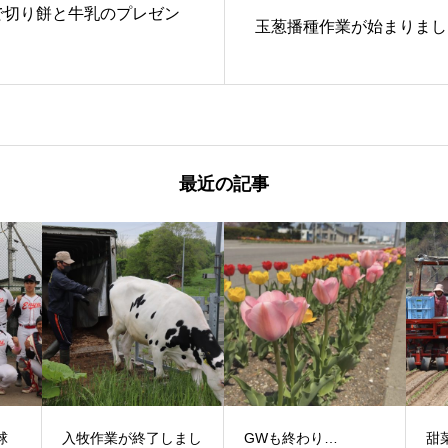
で切り餅と牛乳のプレゼン
玉葱播種作業が始まりまし
最近の記事
球
入牧作業が終了しまし
GWも終わり…
甜