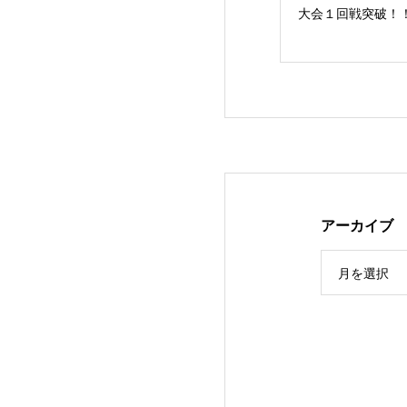
した
始まりました
大会１回戦突破！
アーカイブ
月を選択