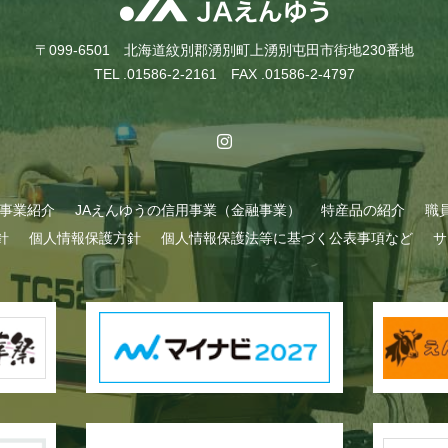
〒099-6501 北海道紋別郡湧別町上湧別屯田市街地230番地
TEL .01586-2-2161 FAX .01586-2-4797
A事業紹介
JAえんゆうの信用事業（金融事業）
特産品の紹介
職
針
個人情報保護方針
個人情報保護法等に基づく公表事項など
サ