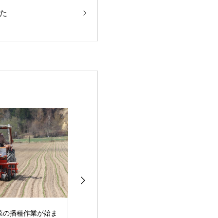
た
菜の播種作業が始ま
ブロッコリー播種作業
初めての陶芸体