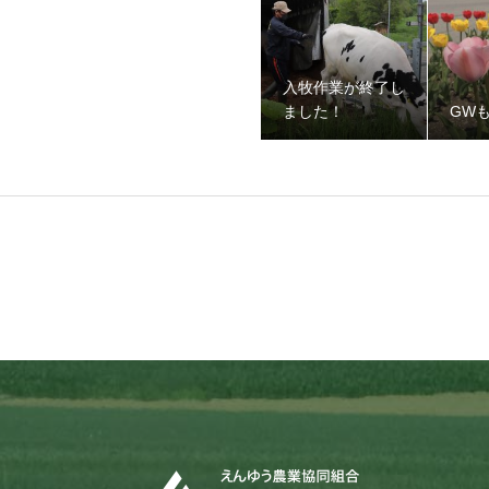
入牧作業が終了し
ました！
GW