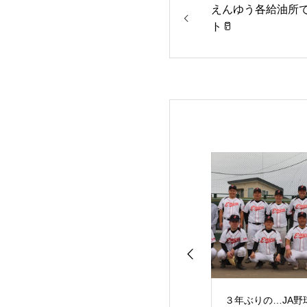
えんゆう各給油所
ト🥛
の定植作業が始ま
一番牧草の収穫作業が
３年ぶりの…JA野