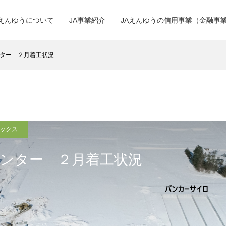
Aえんゆうについて
JA事業紹介
JAえんゆうの信用事業（金融事
ター ２月着工状況
ピックス
ンター ２月着工状況