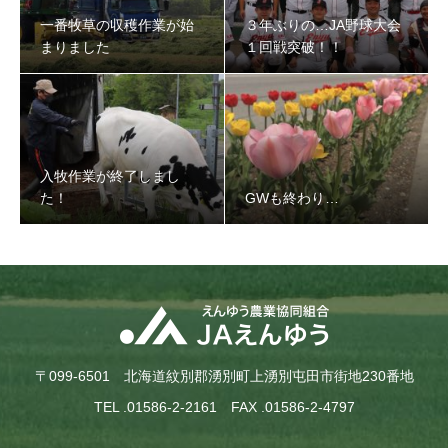
一番牧草の収穫作業が始
３年ぶりの…JA野球大会
まりました
１回戦突破！！
入牧作業が終了しまし
た！
GWも終わり…
〒099-6501 北海道紋別郡湧別町上湧別屯田市街地230番地
TEL .01586-2-2161 FAX .01586-2-4797