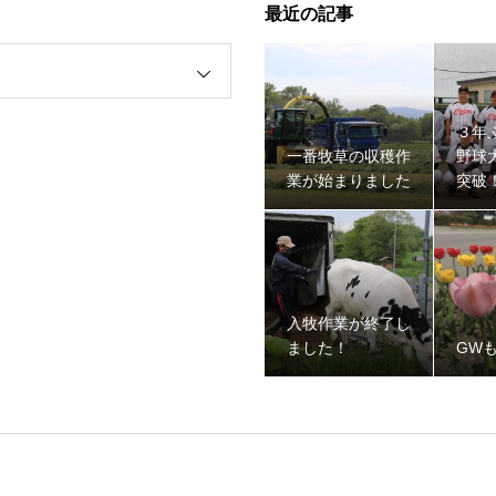
最近の記事
３年
一番牧草の収穫作
野球
業が始まりました
突破
入牧作業が終了し
ました！
GW