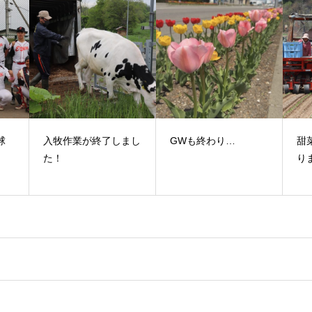
球
入牧作業が終了しまし
GWも終わり…
甜
！
た！
り