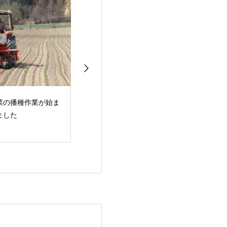
菜の播種作業が始ま
ブロッコリー播種作業
初めての陶芸体
ました
が行われています
レッシュミズ酪