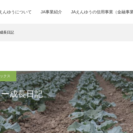
Aえんゆうについて
JA事業紹介
JAえんゆうの信用事業（金融事
成長日記
ピックス
リー成長日記