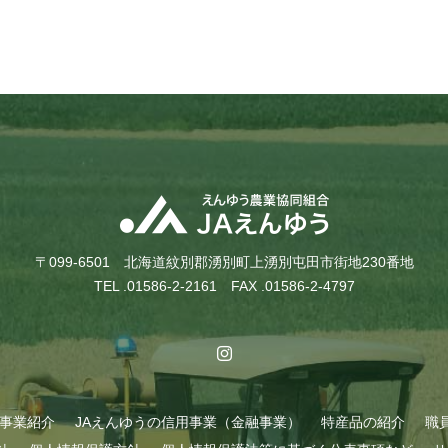
〒099-6501 北海道紋別郡湧別町上湧別屯田市街地230番地
TEL .01586-2-2161 FAX .01586-2-4797
A事業紹介
JAえんゆうの信用事業（金融事業）
特産品の紹介
職