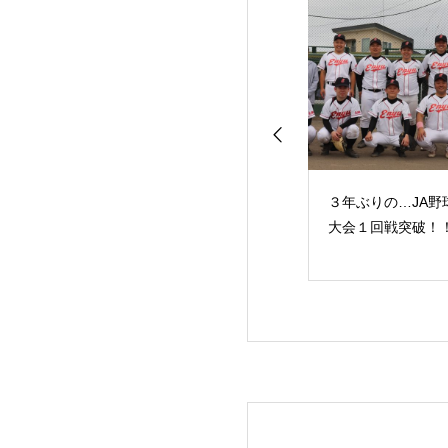
の定植作業が始ま
一番牧草の収穫作業が
３年ぶりの…JA野
した
始まりました
大会１回戦突破！