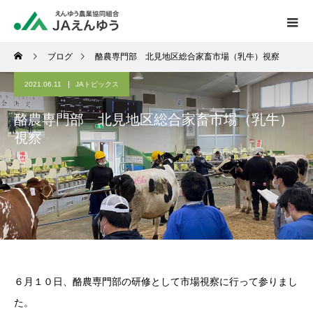
ブログ
酪農専門部 北見地区総合家畜市場（乳牛）視察
2021.06.11
JAトピックス
酪農専門部 北見地区総合家畜市場（乳牛）
視察
６月１０日、酪農専門部の研修として市場視察に行って参りまし
た。