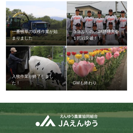
一番牧草の収穫作業が始
３年ぶりの…JA野球大会
まりました
１回戦突破！！
入牧作業が終了しまし
た！
GWも終わり…