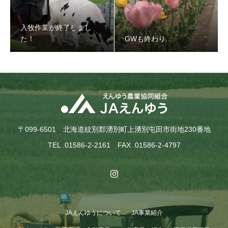
入牧作業が終了しまし
た！
GWも終わり…
〒099-6501 北海道紋別郡湧別町上湧別屯田市街地230番地
TEL .01586-2-2161 FAX .01586-2-4797
JAえんゆうについて
JA事業紹介