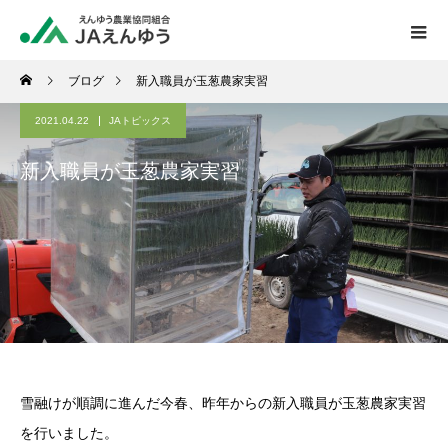
ブログ
新入職員が玉葱農家実習
2021.04.22
JAトピックス
新入職員が玉葱農家実習
雪融けが順調に進んだ今春、昨年からの新入職員が玉葱農家実習
を行いました。