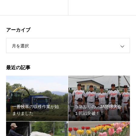
アーカイブ
月を選択
最近の記事
一番牧草の収穫作業が始
３年ぶりの…JA野球大会
まりました
１回戦突破！！