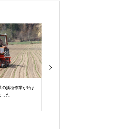
菜の播種作業が始ま
ブロッコリー播種作業
初めての陶芸体
ました
が行われています
レッシュミズ酪