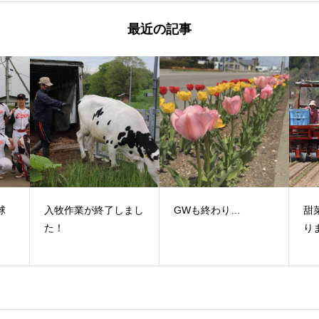
最近の記事
球
入牧作業が終了しまし
GWも終わり…
甜
！
た！
り