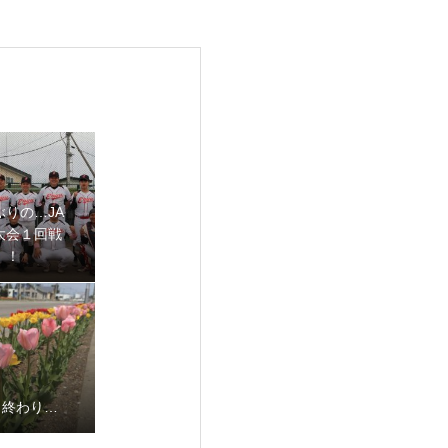
ぶりの…JA
大会１回戦
！！
も終わり…