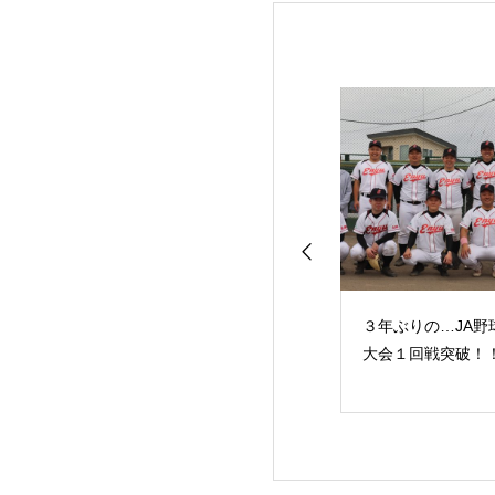
の定植作業が始ま
一番牧草の収穫作業が
３年ぶりの…JA野
した
始まりました
大会１回戦突破！