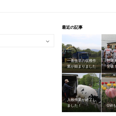
最近の記事
３年
一番牧草の収穫作
野球
業が始まりました
突破
入牧作業が終了し
ました！
GW