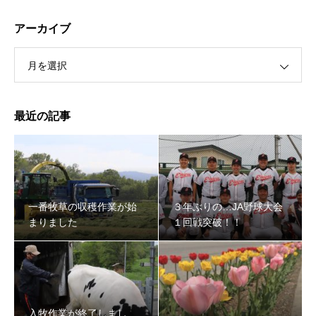
アーカイブ
月を選択
最近の記事
３年ぶりの…JA野球大会１回戦突破！！
一番牧草の収穫作業が始
３年ぶりの…JA野球大会
まりました
１回戦突破！！
入牧作業が終了しまし