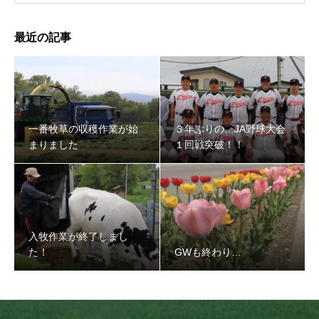
最近の記事
一番牧草の収穫作業が始
３年ぶりの…JA野球大会
まりました
１回戦突破！！
入牧作業が終了しまし
た！
GWも終わり…