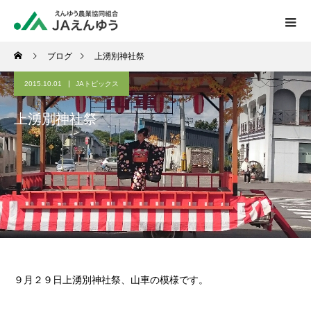
ブログ
上湧別神社祭
2015.10.01
JAトピックス
上湧別神社祭
９月２９日上湧別神社祭、山車の模様です。