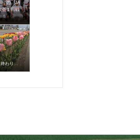
ぶりの…JA
大会１回戦
！！
も終わり…