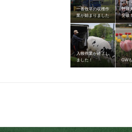
３年
一番牧草の収穫作
野球
業が始まりました
突破
入牧作業が終了し
ました！
GW
ました！