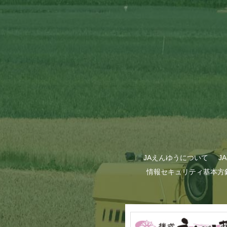
GWも終わり…
JAえんゆうについて
J
情報セキュリティ基本方
甜菜の播種作業が