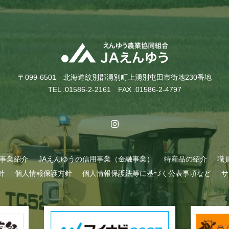
〒099-6501 北海道紋別郡湧別町上湧別屯田市街地230番地
TEL .01586-2-2161 FAX .01586-2-4797
A事業紹介
JAえんゆうの信用事業（金融事業）
特産品の紹介
職
針
個人情報保護方針
個人情報保護法等に基づく公表事項など
サ
始まりました