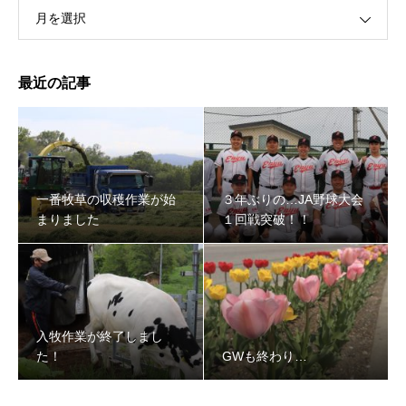
月を選択
最近の記事
一番牧草の収穫作業が始
３年ぶりの…JA野球大会
まりました
１回戦突破！！
入牧作業が終了しまし
た！
GWも終わり…