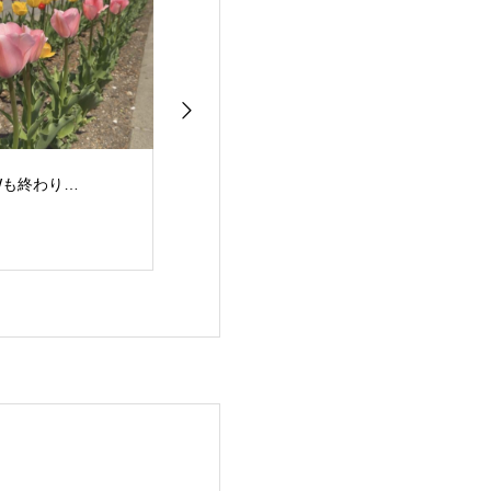
Wも終わり…
甜菜の播種作業が始ま
ブロッコリー播
りました
が行われていま