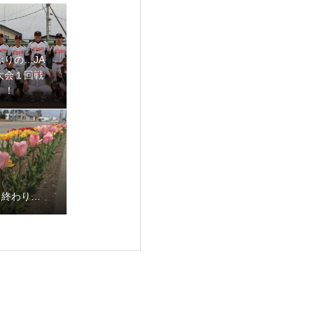
ぶりの…JA
大会１回戦
！！
も終わり…