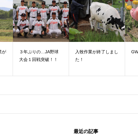
業が
３年ぶりの…JA野球
入牧作業が終了しまし
G
大会１回戦突破！！
た！
最近の記事