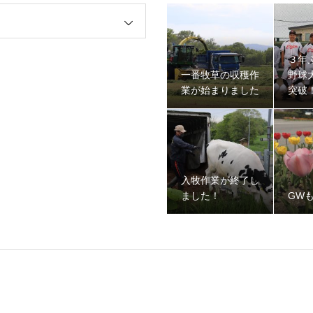
３年
一番牧草の収穫作
野球
業が始まりました
突破
入牧作業が終了し
ました！
GW