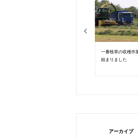
ての陶芸体験～フ
玉葱の定植作業が始ま
一番牧草の収穫作
シュミズ酪農班～
りました
始まりました
アーカイブ