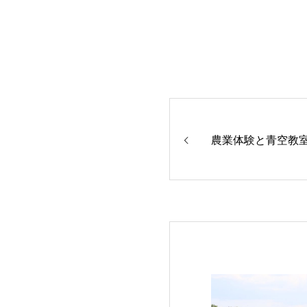
次は
次は、『ハウスで育った苗を
農業体験と青空教