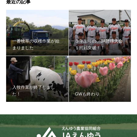
最近の記事
３年ぶりの…JA野球大会１回戦突破！！
一番牧草の収穫作業が始
３年ぶりの…JA野球大会
まりました
１回戦突破！！
入牧作業が終了しまし
た！
GWも終わり…
入牧作業が終了しました！