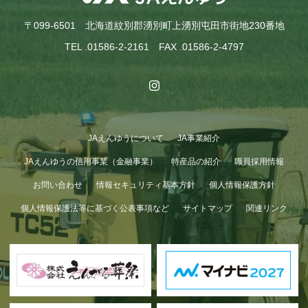
〒099-6501 北海道紋別郡湧別町上湧別屯田市街地230番地
TEL .01586-2-2161 FAX .01586-2-4797
JAえんゆうについて
JA事業紹介
GWも終わり…
JAえんゆうの信用事業（金融事業）
特産品の紹介
職員採用情報
お問い合わせ
情報セキュリティ基本方針
個人情報保護方針
個人情報保護法等に基づく公表事項など
サイトマップ
関連リンク