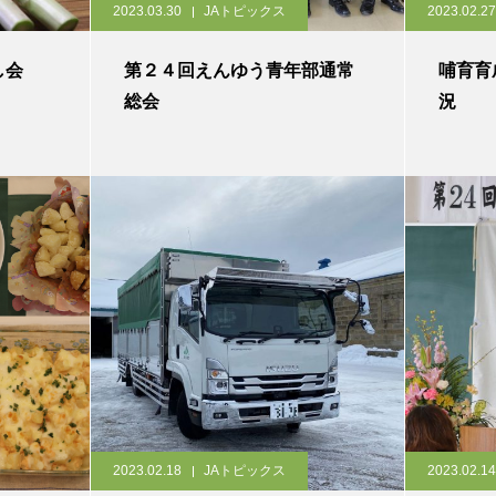
2023.03.30
JAトピックス
2023.02.27
し会
第２４回えんゆう青年部通常
哺育育
総会
況
2023.02.18
JAトピックス
2023.02.14