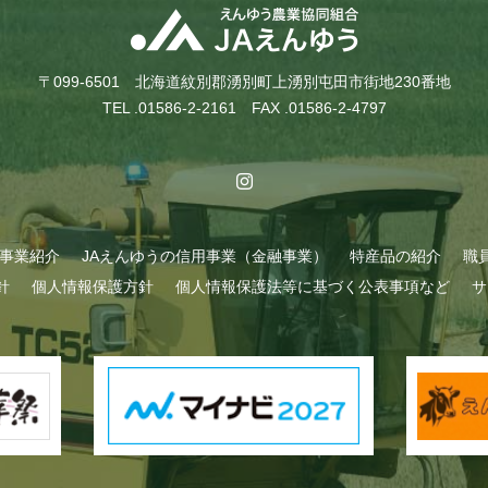
〒099-6501 北海道紋別郡湧別町上湧別屯田市街地230番地
TEL .01586-2-2161 FAX .01586-2-4797
A事業紹介
JAえんゆうの信用事業（金融事業）
特産品の紹介
職
針
個人情報保護方針
個人情報保護法等に基づく公表事項など
サ