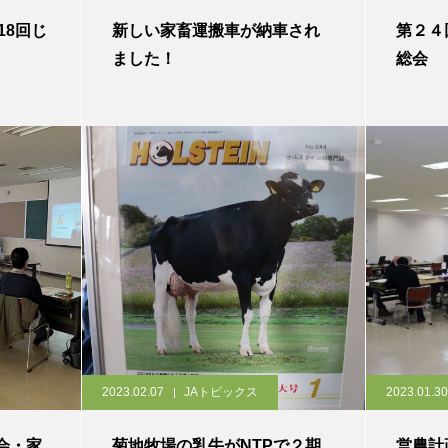
18回じ
新しい家畜運搬車が納車され
第２４
ました！
総会
2023.02.07
JAトピックス
2023.01.30
会・家
菊地牧場の乳牛がNTPで２期
営農計