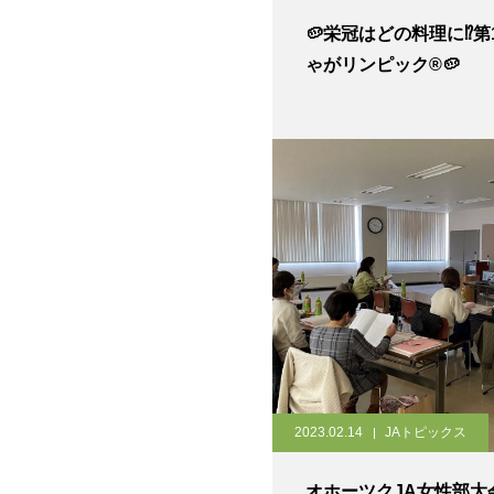
🥔栄冠はどの料理に⁉第
ゃがリンピック®🥔
2023.02.14
JAトピックス
オホーツクJA女性部大