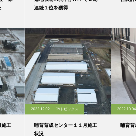
た
連続１位を獲得
2022.12.02
JAトピックス
2022.10.04
月施工
哺育育成センター１１月施工
哺育育
状況