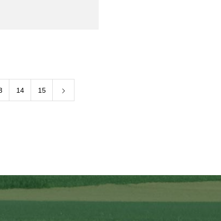
3
14
15