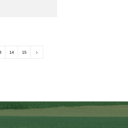
3
14
15