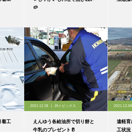
🥔
2021.12.28
JAトピックス
2021.12.08
月着工
えんゆう各給油所で切り餅と
遠軽育
牛乳のプレゼント🥛
工状況