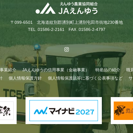
〒099-6501 北海道紋別郡湧別町上湧別屯田市街地230番地
TEL .01586-2-2161 FAX .01586-2-4797
A事業紹介
JAえんゆうの信用事業（金融事業）
特産品の紹介
職
針
個人情報保護方針
個人情報保護法等に基づく公表事項など
サ