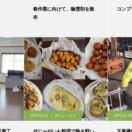
春作業に向けて、融雪剤を散
コンプ
布
2022.02.21
JAトピックス
2022.02.18
月着工
🥔じゃがいも料理で熱き戦い
玉葱播