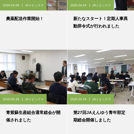
2026.04.06
JAトピックス
2026.04.03
JAトピックス
農薬配送作業開始！
新たなスタート！定期人事異
動辞令式が行われました
2026.03.28
JAトピックス
2026.03.19
JAトピックス
青紫蘇生産組合通常総会が開
第27回JAえんゆう青年部定
催されました
期総会開催しました