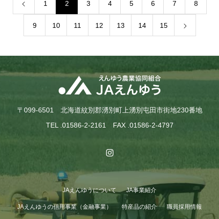
1
2
3
4
5
6
7
8
9
10
11
12
13
14
15
〒099-6501 北海道紋別郡湧別町上湧別屯田市街地230番地
TEL .01586-2-2161 FAX .01586-2-4797
JAえんゆうについて
JA事業紹介
JAえんゆうの信用事業（金融事業）
特産品の紹介
職員採用情報