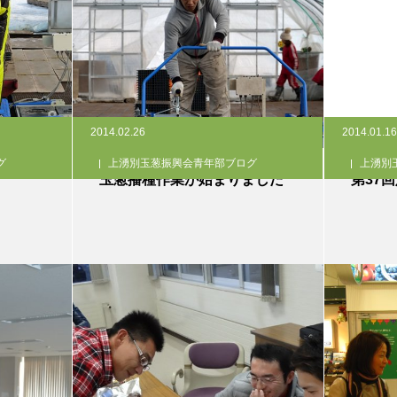
2014.02.26
2014.01.16
グ
上湧別玉葱振興会青年部ブログ
上湧別
玉葱播種作業が始まりました
第37