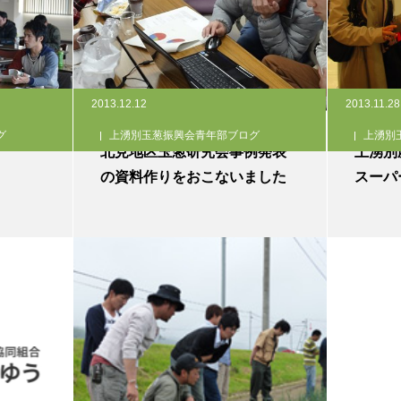
2013.12.12
2013.11.28
グ
上湧別玉葱振興会青年部ブログ
上湧別
北見地区玉葱研究会事例発表
上湧別
の資料作りをおこないました
スーパ