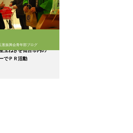
玉葱振興会青年部ブログ
産玉ねぎを仙台市内の
ーでＰＲ活動