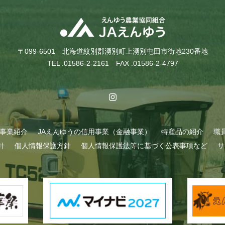
〒099-6501 北海道紋別郡湧別町上湧別屯田市街地230番地
TEL .01586-2-2161 FAX .01586-2-4797
A事業紹介
JAえんゆうの信用事業（金融事業）
特産品の紹介
職
針
個人情報保護方針
個人情報保護法等に基づく公表事項など
サ