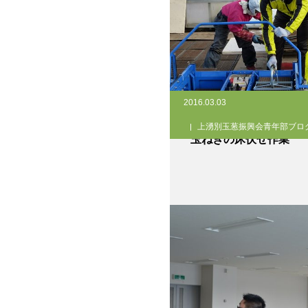
2016.03.03
上湧別玉葱振興会青年部ブロ
玉ねぎの床伏せ作業