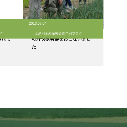
2013.07.04
グ
上湧別玉葱振興会青年部ブログ
られて
町外視察研修をおこないまし
。
た