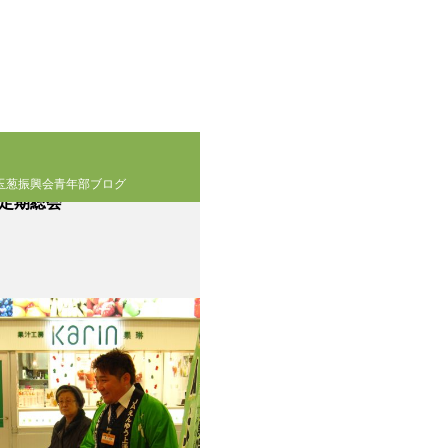
玉葱振興会青年部ブログ
回定期総会