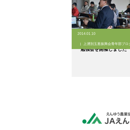
2014.01.10
上湧別玉葱振興会青年部ブロ
勉強会を開催しました