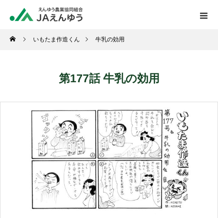
いもたま作造くん
牛乳の効用
第177話 牛乳の効用