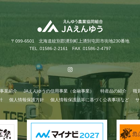
〒099-6501 北海道紋別郡湧別町上湧別屯田市街地230番地
TEL .01586-2-2161 FAX .01586-2-4797
A事業紹介
JAえんゆうの信用事業（金融事業）
特産品の紹介
職
針
個人情報保護方針
個人情報保護法等に基づく公表事項など
サ