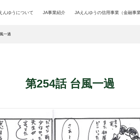
Aえんゆうについて
JA事業紹介
JAえんゆうの信用事業（金融事
風一過
第254話 台風一過