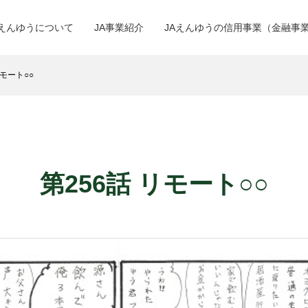
Aえんゆうについて
JA事業紹介
JAえんゆうの信用事業（金融事
モート○○
第256話 リモート○○