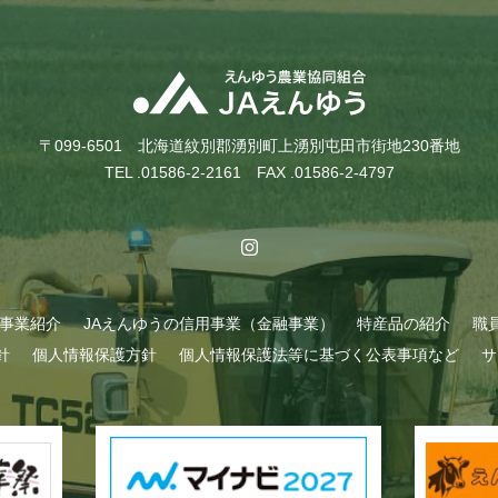
〒099-6501 北海道紋別郡湧別町上湧別屯田市街地230番地
TEL .01586-2-2161 FAX .01586-2-4797
A事業紹介
JAえんゆうの信用事業（金融事業）
特産品の紹介
職
針
個人情報保護方針
個人情報保護法等に基づく公表事項など
サ