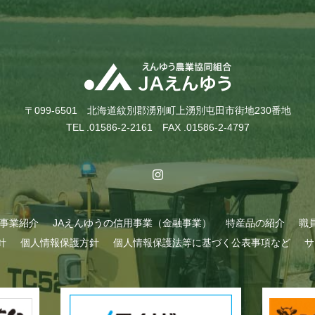
〒099-6501 北海道紋別郡湧別町上湧別屯田市街地230番地
TEL .01586-2-2161 FAX .01586-2-4797
A事業紹介
JAえんゆうの信用事業（金融事業）
特産品の紹介
職
針
個人情報保護方針
個人情報保護法等に基づく公表事項など
サ