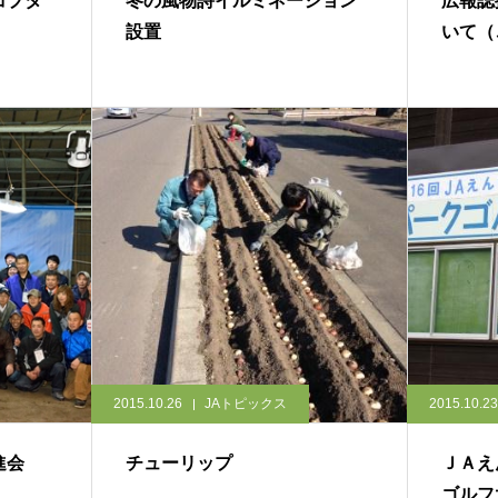
コプタ
冬の風物詩イルミネーション
広報誌
設置
いて（
2015.10.26
JAトピックス
2015.10.23
進会
チューリップ
ＪＡえ
ゴルフ