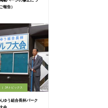
掲載ページの修正につ
ご報告）
JAトピックス
んゆう組合長杯パーク
大会