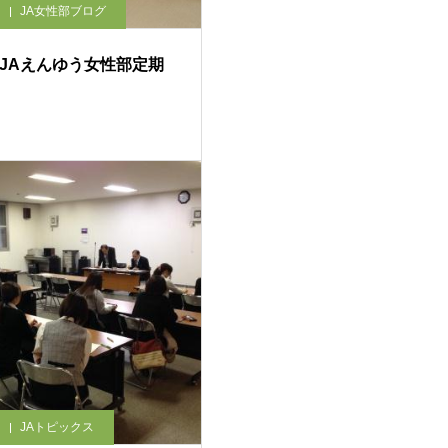
JA女性部ブログ
回JAえんゆう女性部定期
JAトピックス