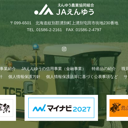
〒099-6501 北海道紋別郡湧別町上湧別屯田市街地230番地
TEL .01586-2-2161 FAX .01586-2-4797
A事業紹介
JAえんゆうの信用事業（金融事業）
特産品の紹介
職
針
個人情報保護方針
個人情報保護法等に基づく公表事項など
サ