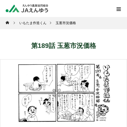
いもたま作造くん
玉葱市況価格
第189話 玉葱市況価格