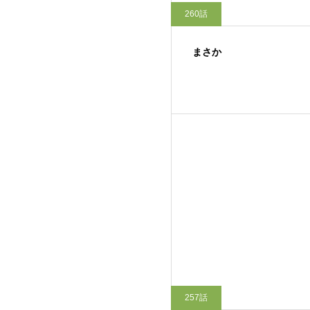
260話
まさか
257話