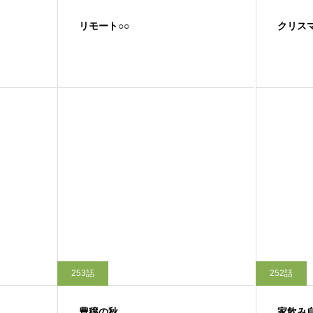
リモート○○
クリス
253話
252話
豊穣の秋
家飲み