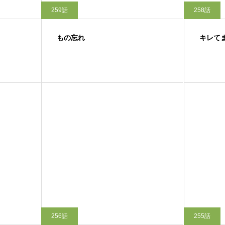
259話
258話
もの忘れ
キレて
256話
255話