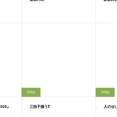
250話
249話
020』
三拍子揃う⁉
人のせ